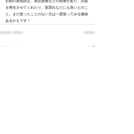
お肌の老化防止、炎症改善などの効果があり、お肌
を再生させてくれたり、肌荒れなどにも良いとのこ
と。まだ使ったことのない方は一度使ってみる価値
あるかもです！
すべて表示
最新記事