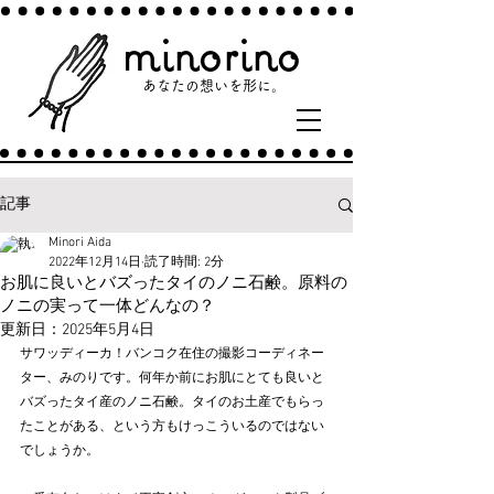
minorino
あなたの​想いを形に。​
記事
Minori Aida
2022年12月14日
読了時間: 2分
お肌に良いとバズったタイのノニ石鹸。原料の
ノニの実って一体どんなの？
更新日：
2025年5月4日
サワッディーカ！バンコク在住の撮影コーディネー
ター、みのりです。何年か前にお肌にとても良いと
バズったタイ産のノニ石鹸。タイのお土産でもらっ
たことがある、という方もけっこういるのではない
でしょうか。