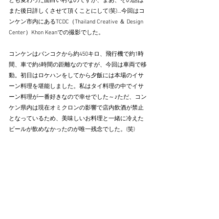
とも変わった面白い村なのですが、まあ、その話は
また後日詳しくさせて頂くことにして(笑)…今回はコ
ンケン市内にあるTCDC（Thailand Creative ＆ Design 
Center）Khon Keanでの撮影でした。
コンケンはバンコクから約450キロ、飛行機で約1時
間、車で約6時間の距離なのですが、今回は車両で移
動。初日はロケハンをしてから夕飯には本場のイサ
ーン料理を堪能しました。私はタイ料理の中でイサ
ーン料理が一番好きなので幸せでした～♪ただ、コン
ケン県内は現在オミクロンの影響で店内飲酒が禁止
となっているため、美味しいお料理と一緒に冷えた
ビールが飲めなかったのが唯一残念でした。(笑)