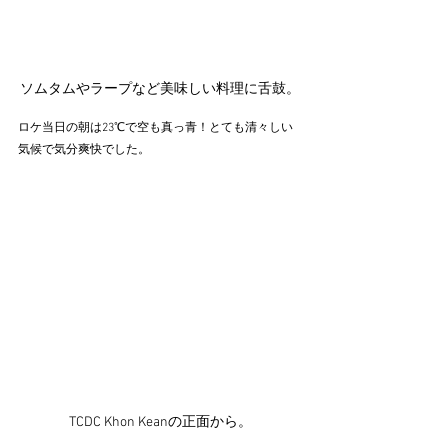
ソムタムやラープなど美味しい料理に舌鼓。
ロケ当日の朝は23℃で空も真っ青！とても清々しい
気候で気分爽快でした。
TCDC Khon Keanの正面から。