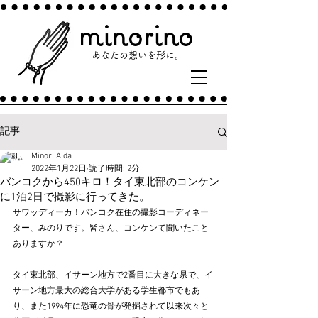
minorino
あなたの​想いを形に。​
記事
Minori Aida
2022年1月22日
読了時間: 2分
バンコクから450キロ！タイ東北部のコンケン
に1泊2日で撮影に行ってきた。
サワッディーカ！バンコク在住の撮影コーディネー
ター、みのりです。皆さん、コンケンて聞いたこと
ありますか？
タイ東北部、イサーン地方で2番目に大きな県で、イ
サーン地方最大の総合大学がある学生都市でもあ
り、また1994年に恐竜の骨が発掘されて以来次々と