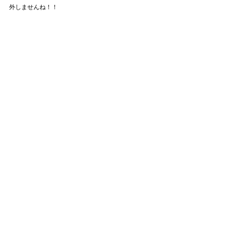
外しませんね！！
帰りも約6時間の移動で帰宅したのは夜の11時過ぎ。
今回も無事に撮影を終えることができたことに感謝
です。皆さん、大変お疲れ様でした！
以上、コンケンロケレポートでした♪