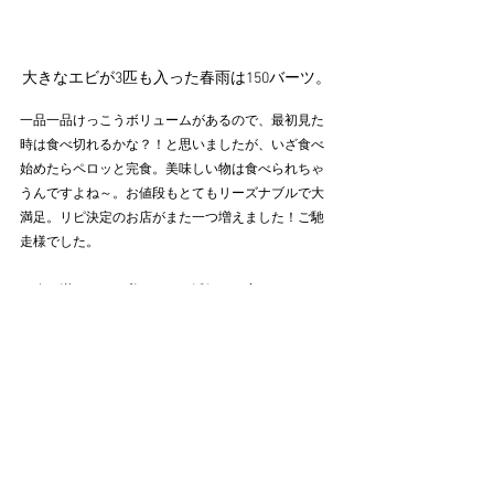
大きなエビが3匹も入った春雨は150バーツ。
一品一品けっこうボリュームがあるので、最初見た
時は食べ切れるかな？！と思いましたが、いざ食べ
始めたらペロッと完食。美味しい物は食べられちゃ
うんですよね～。お値段もとてもリーズナブルで大
満足。リピ決定のお店がまた一つ増えました！ご馳
走様でした。
お腹が満たされた私たちは、活気ある夜のヤワラー
トを少し散歩してからお目当てのバーへ。バー「Ba 
Hao」については次の回で紹介させて頂きますね。お
楽しみに～。
お店情報＜Krua Porn La Mai＞
場所：MRTワットマンコーン駅から徒歩約2分
　　　64 Plaeng Nam Rd., Samphanthawong, 
Samphanthawong, Bangkok