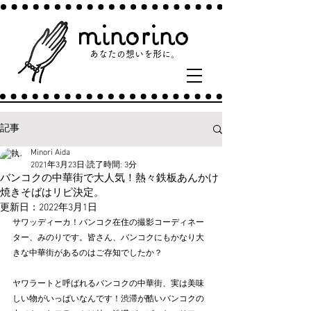
minorino
あなたの​想いを形に。​
記事
Minori Aida
2021年3月23日
読了時間: 3分
バンコクの中華街で大人気！熱々鉄板あんかけ
焼きそばはリピ決定。
更新日：
2022年3月1日
サワッディーカ！バンコク在住の撮影コーディネー
ター、みのりです。皆さん、バンコクにもかなり大
きな中華街があるのはご存知でしたか？
ヤワラートと呼ばれるバンコクの中華街、実は美味
しい物がいっぱいなんです！渋滞が酷いバンコクの