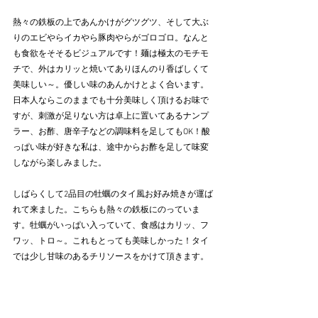
熱々の鉄板の上であんかけがグツグツ、そして大ぶ
りのエビやらイカやら豚肉やらがゴロゴロ。なんと
も食欲をそそるビジュアルです！麺は極太のモチモ
チで、外はカリッと焼いてありほんのり香ばしくて
美味しい～。優しい味のあんかけとよく合います。
日本人ならこのままでも十分美味しく頂けるお味で
すが、刺激が足りない方は卓上に置いてあるナンプ
ラー、お酢、唐辛子などの調味料を足してもOK！酸
っぱい味が好きな私は、途中からお酢を足して味変
しながら楽しみました。
しばらくして2品目の牡蠣のタイ風お好み焼きが運ば
れて来ました。こちらも熱々の鉄板にのっていま
す。牡蠣がいっぱい入っていて、食感はカリッ、フ
ワッ、トロ～。これもとっても美味しかった！タイ
では少し甘味のあるチリソースをかけて頂きます。