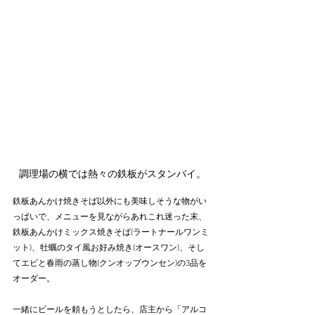
調理場の横では熱々の鉄板がスタンバイ。
鉄板あんかけ焼きそば以外にも美味しそうな物がい
っぱいで、メニューを見ながらあれこれ迷った末、
鉄板あんかけミックス焼きそば(ラートナールワンミ
ット)、牡蠣のタイ風お好み焼き(オースワン)、そし
てエビと春雨の蒸し物(クンオップウンセン)の3品を
オーダー。
一緒にビールを頼もうとしたら、店主から「アルコ