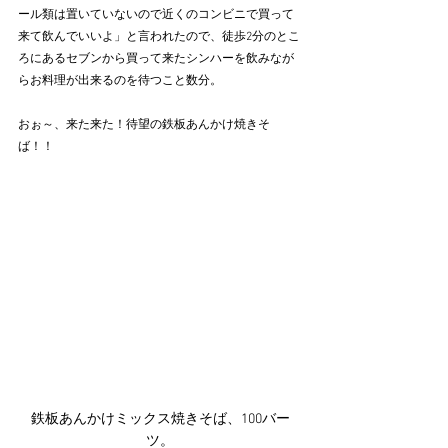
ール類は置いていないので近くのコンビニで買って
来て飲んでいいよ」と言われたので、徒歩2分のとこ
ろにあるセブンから買って来たシンハーを飲みなが
らお料理が出来るのを待つこと数分。
おぉ～、来た来た！待望の鉄板あんかけ焼きそ
ば！！
鉄板あんかけミックス焼きそば、100バー
ツ。