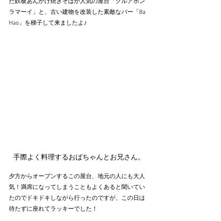
た鉄板あんかけ焼きそばが人気の屋台「クルアポン
ラマーイ」と、古い建物を改装した素敵なバー「Ba 
Hao」を梯子して来ましたよ♪
手際よく料理するおばちゃんとお兄さん。
夕方からオープンするこの屋台、地元の人にも大人
気！満席になってしまうこともよくあると聞いてい
たのでドキドキしながら行ったのですが、この日は
待たずに座れてラッキーでした！