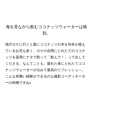
海を見ながら飲むココナッツウォーターは格
別。
地方ロケに行くと庭にココナッツの木を何本か植え
ているお宅も多く、ロケの合間にとれたてのココナ
ッツを器用にナタで割って「飲んで！」って出して
くださる、なんてことも。疲れた体にとれたてココ
ナッツウォーターが沁みて最高のリフレッシュ～。
こんな有難い経験ができるのも撮影コーディネータ
ーの特権ですね♪