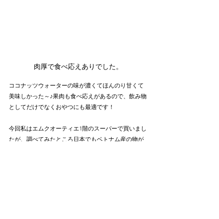
肉厚で食べ応えありでした。
ココナッツウォーターの味が濃くてほんのり甘くて
美味しかった～♪果肉も食べ応えがあるので、飲み物
としてだけでなくおやつにも最適です！
今回私はエムクオーティエ1階のスーパーで買いまし
たが、調べてみたところ日本でもベトナム産の物が
ネットショップで購入できるみたい！便利な世の中
です。試してみたい方は是非チェックしてみてくだ
さいね～♪
お店情報＜EmQuartier Gourmet Market＞
場所：BTSプロンポン駅直結、エムクオーティエ内G
階