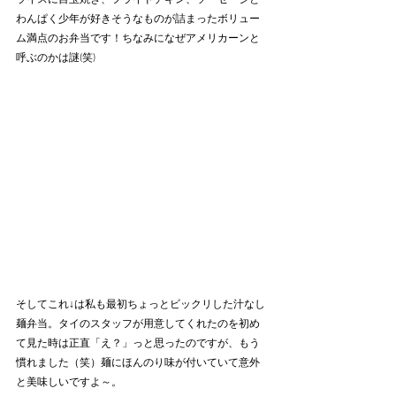
わんぱく少年が好きそうなものが詰まったボリュー
ム満点のお弁当です！ちなみになぜアメリカーンと
呼ぶのかは謎(笑)
そしてこれ↓は私も最初ちょっとビックリした汁なし
麺弁当。タイのスタッフが用意してくれたのを初め
て見た時は正直「え？」っと思ったのですが、もう
慣れました（笑）麺にほんのり味が付いていて意外
と美味しいですよ～。