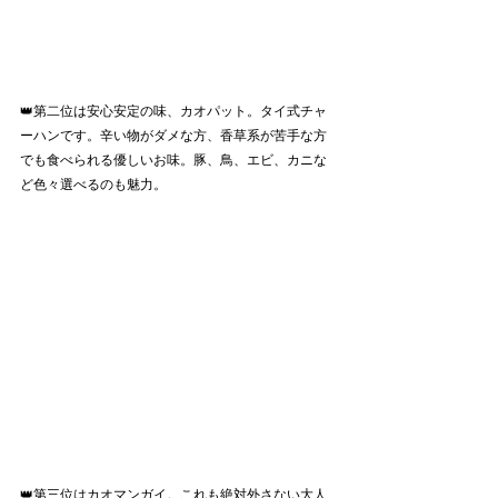
👑第二位は安心安定の味、カオパット。タイ式チャ
ーハンです。辛い物がダメな方、香草系が苦手な方
でも食べられる優しいお味。豚、鳥、エビ、カニな
ど色々選べるのも魅力。
👑第三位はカオマンガイ。これも絶対外さない大人