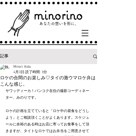
minorino
あなたの​想いを形に。​
記事
Minori Aida
4月3日
読了時間: 3分
ロケの合間のお楽しみ♡タイの激ウマロケ弁は
こんな感じ。
サワッディーカ！バンコク在住の撮影コーディネー
ター、みのりです。
ロケの計画を立てていると「ロケ中の昼食をどうし
よう」とご相談頂くことがよくあります。スケジュ
ールに余裕のある時はお店に寄ってお食事をして頂
きますが、タイトなロケではお弁当をご用意させて