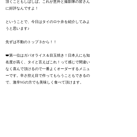
頂くこともしばしば。これが意外と撮影隊の皆さん
に好評なんですよ！
ということで、今日はタイのロケ弁を紹介してみよ
うと思います♪
先ずは不動のトップ３から！！
👑第一位はガパオライス＆目玉焼き！日本人にも知
名度が高く、タイと言えばこれ！って感じで間違い
なく喜んで頂けるので一番よくオーダーするメニュ
ーです。辛さ控え目で作ってもらうこともできるの
で、激辛NGの方でも美味しく食べて頂けます。