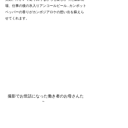
場、仕事の後の氷入りアンコールビール…カンポット
ペッパーの香りがカンボジアロケの想い出を蘇えら
せてくれます。
撮影でお世話になった働き者のお母さんた
ち。
ここ一年と少し、パンデミックで国境をまたいでの
移動が難しく、タイに住む私にとってカンボジアは
近くて遠い国となってしまった訳ですが、早くコロ