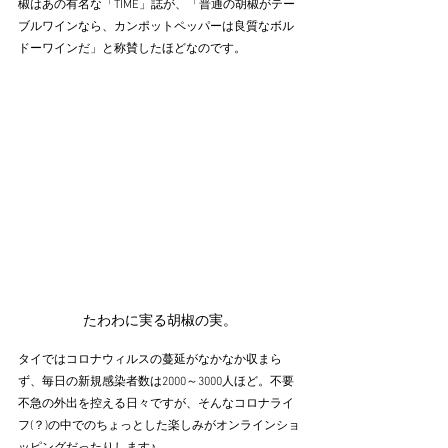
椒はあの有名な「TIME」誌が、「普通の胡椒がテー
ブルワインなら、カンポットペッパーは良質なボル
ドーワインだ」と称賛したほどなのです。
たわわに実る胡椒の実。
タイではコロナウィルスの蔓延がなかなか収まら
ず、毎日の新規感染者数は2000～3000人ほど。不要
不急の外出を控える日々ですが、そんなコロナライ
フ(？)の中でのちょっとした楽しみがオンラインショ