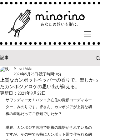
minorino
あなたの​想いを形に。​
記事
Minori Aida
2021年5月25日
読了時間: 0分
上質なカンポットペッパーの香りで、楽しかっ
たカンボジアロケの思い出が蘇える。
更新日：
2021年9月22日
サワッディーカ！バンコク在住の撮影コーディネー
ター、みのりです。皆さん、カンボジアが上質な胡
椒の産地だってご存知でしたか？
現在、カンボジア各地で胡椒の栽培がされているの
ですが、その中でも特にカンポット州で作られる胡