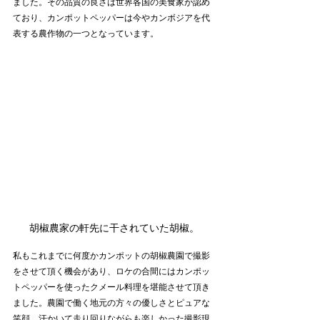
ました。その品質の良さは世界各国の美食家が認め
ており、カンポットペッパーは今やカンボジアを代
表する農作物の一つとなっています。
胡椒農家の軒先に干されていた胡椒。
私もこれまでに何度かカンポットの胡椒農園で撮影
をさせて頂く機会があり、ロケの合間にはカンポッ
トペッパーを使ったクメール料理を堪能させて頂き
ました。農園で働く地元の方々の優しさとピュアな
笑顔、汗かいて走り回りながらも楽しかった撮影現