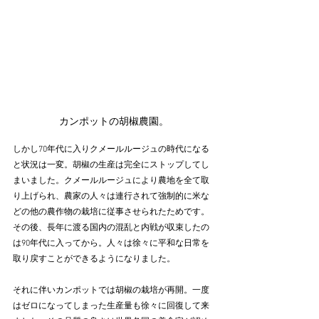
カンポットの胡椒農園。
しかし70年代に入りクメールルージュの時代になる
と状況は一変。胡椒の生産は完全にストップしてし
まいました。クメールルージュにより農地を全て取
り上げられ、農家の人々は連行されて強制的に米な
どの他の農作物の栽培に従事させられたためです。
その後、長年に渡る国内の混乱と内戦が収束したの
は90年代に入ってから。人々は徐々に平和な日常を
取り戻すことができるようになりました。
それに伴いカンポットでは胡椒の栽培が再開。一度
はゼロになってしまった生産量も徐々に回復して来