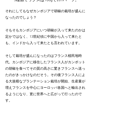
3種類ミックスは100gで209バーツ。
それにしてもなぜカンボジアで胡椒の栽培が盛んに
なったのでしょう？
そもそもカンボジアにいつ胡椒が入って来たのかは
定かではなく、13世紀頃に中国から入って来たと
も、インドから入って来たとも言われています。
そして栽培が盛んになったのはフランス植民地時
代。カンボジアに移住したフランス人がカンポット
の胡椒を食べてその質の高さに驚きフランスへ送っ
たのがきっかけなのだそう。その後フランス人によ
る大規模なプランテーション栽培が開始、生産量が
増えフランスを中心にヨーロッパ各国へと輸出され
るようになり、更に世界へと広がって行ったので
す。