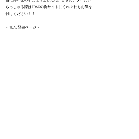
当に怖い世の中になりましたね。皆さん、タイにい
らっしゃる際はTDACの偽サイトにくれぐれもお気を
付けください！！
＜TDAC登録ページ＞
https://tdac.immigration.go.th/arrival-card/#/home
＜タイ政府観光庁TDAC登録方法解説ページ＞
https://www.thailandtravel.or.jp/tdac/
すべて表示
最新記事