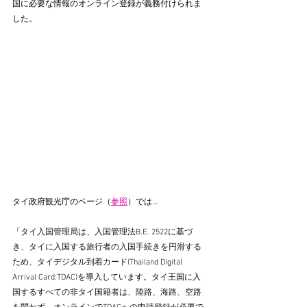
国に必要な情報のオンライン登録が義務付けられま
した。
タイ政府観光庁のページ（
参照
）では…
「
タイ入国管理局は、入国管理法B.E. 2522に基づ
き、タイに入国する旅行者の入国手続きを円滑する
ため、タイデジタル到着カード(Thailand Digital 
Arrival Card:TDAC)を導入しています。タイ王国に入
国するすべての非タイ国籍者は、陸路、海路、空路