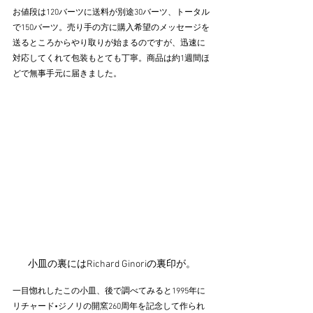
お値段は120バーツに送料が別途30バーツ、トータル
で150バーツ。売り手の方に購入希望のメッセージを
送るところからやり取りが始まるのですが、迅速に
対応してくれて包装もとても丁寧。商品は約1週間ほ
どで無事手元に届きました。
小皿の裏にはRichard Ginoriの裏印が。
一目惚れしたこの小皿、後で調べてみると1995年に
リチャード•ジノリの開窯260周年を記念して作られ