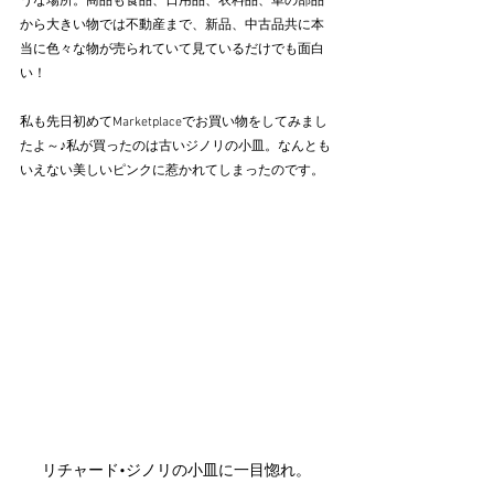
うな場所。商品も食品、日用品、衣料品、車の部品
から大きい物では不動産まで、新品、中古品共に本
当に色々な物が売られていて見ているだけでも面白
い！
私も先日初めてMarketplaceでお買い物をしてみまし
たよ～♪私が買ったのは古いジノリの小皿。なんとも
いえない美しいピンクに惹かれてしまったのです。
リチャード•ジノリの小皿に一目惚れ。