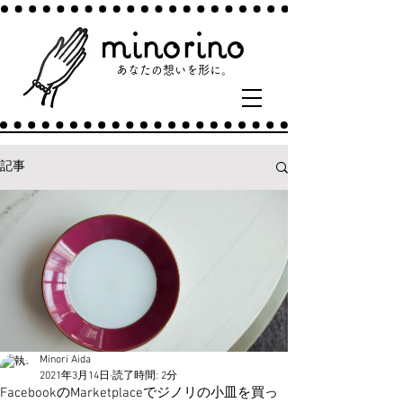
minorino
あなたの​想いを形に。​
記事
Minori Aida
2021年3月14日
読了時間: 2分
FacebookのMarketplaceでジノリの小皿を買っ